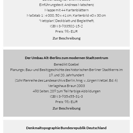
Einführungstext: Andreas Matschenz
Mappe mit 44 Kartenblättern
Maßstab 1 : 4 000, 50 x 41 cm, Kartenbild 40 x 30 cm
"Netzplan", Deckblatt und Begleitheft,
ISBN 3-933502-15-2
Preis: 98,- EUR
Zur Beschreibung
Der Umbau Alt-Berlins zum modernen Stadtzentrum
Benedikt Goebel
Planungs-, Bau- und Besitzgeschichte des historischen Berliner Stadtkerns im
19. und 20. Jahrhundert
(Schriftenreihe des Landesarchivs Berlin, hrsg. v. Jürgen Wetzel, Bd. 6)
Verlagshaus Braun 2003
480 Seiten, 209 zum Teil farbige Abbildungen
ISBN 3-935455-31-3
Preis: 98,- EUR
Zur Beschreibung
Denkmaltopographie Bundesrepublik Deutschland