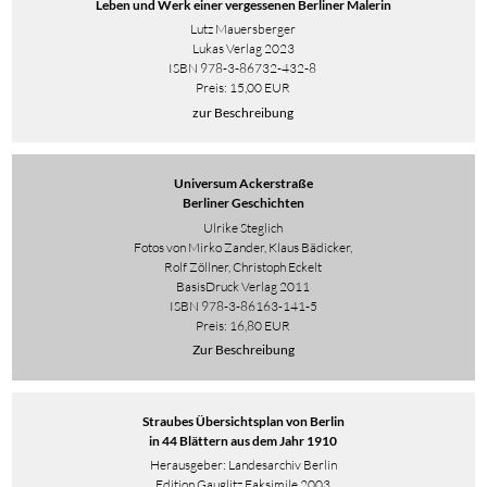
Leben und Werk einer vergessenen Berliner Malerin
Lutz Mauersberger
Lukas Verlag 2023
ISBN
978-3-86732-432-8
Preis: 15,00 EUR
zur Beschreibung
Universum Ackerstraße
Berliner Geschichten
Ulrike Steglich
Fotos von Mirko Zander, Klaus Bädicker,
Rolf Zöllner, Christoph Eckelt
BasisDruck Verlag 2011
ISBN 978-3-86163-141-5
Preis: 16,80 EUR
Zur Beschreibung
Straubes Übersichtsplan von Berlin
in 44 Blättern aus dem Jahr 1910
Herausgeber: Landesarchiv Berlin
Edition Gauglitz Faksimile 2003