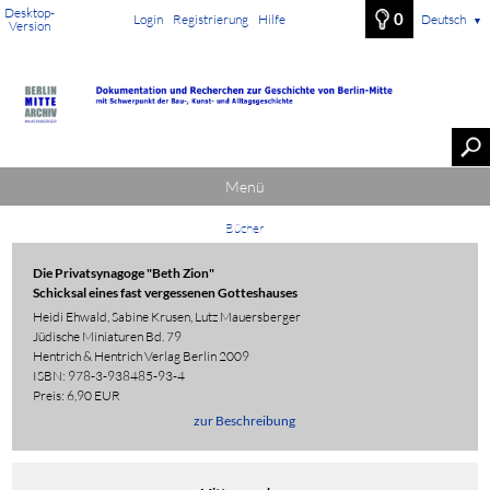
Desktop-
0
Login
Registrierung
Hilfe
Deutsch
▼
Version
Menü
Bücher
Die Privatsynagoge "Beth Zion"
Schicksal eines fast vergessenen Gotteshauses
Heidi Ehwald, Sabine Krusen, Lutz Mauersberger
Jüdische Miniaturen Bd. 79
Hentrich & Hentrich Verlag Berlin 2009
ISBN: 978-3-938485-93-4
Preis: 6,90 EUR
zur Beschreibung