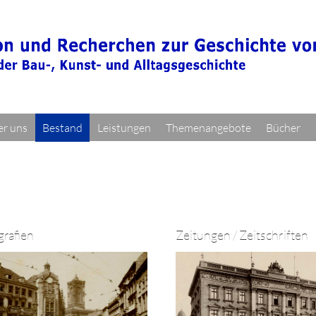
r uns
Bestand
Leistungen
Themenangebote
Bücher
grafien
Zeitungen / Zeitschriften