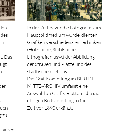
rden
In der Zeit bevor die Fotografie zum
 des
Hauptbildmedium wurde, dienten
 in
Grafiken verschiedenster Techniken
(Holzstiche, Stahlstiche,
t. Das
Lithografien usw.) der Abbildung
ügt
der Straßen und Plätze und des
n
städtischen Lebens.
Die Grafiksammlung im BERLIN-
der
MITTE-ARCHIV umfasst eine
Auswahl an Grafik-Blättern, die die
a.
übrigen Bildsammlungen für die
nden
Zeit vor 1890 ergänzt.
g zu
chieren