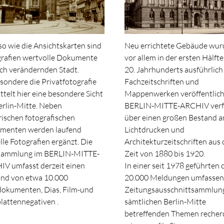
o wie die Ansichtskarten sind
Neu errichtete Gebäude wu
rafien wertvolle Dokumente
vor allem in der ersten Hälfte
ich verändernden Stadt.
20. Jahrhunderts ausführlich
sondere die Privatfotografie
Fachzeitschriften und
ttelt hier eine besondere Sicht
Mappenwerken veröffentlich
erlin-Mitte. Neben
BERLIN-MITTE-ARCHIV verf
rischen fotografischen
über einen großen Bestand a
menten werden laufend
Lichtdrucken und
lle Fotografien ergänzt. Die
Architekturzeitschriften aus 
sammlung im BERLIN-MITTE-
Zeit von 1880 bis 1920.
V umfasst derzeit einen
In einer seit 1978 geführten c
nd von etwa 10.000
20.000 Meldungen umfasse
okumenten, Dias, Film-und
Zeitungsausschnittsammlun
lattennegativen .
sämtlichen Berlin-Mitte
betreffenden Themen recher