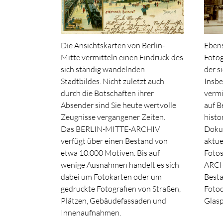
Die Ansichtskarten von Berlin-
Ebens
Mitte vermitteln einen Eindruck des
Fotog
sich ständig wandelnden
der s
Stadtbildes. Nicht zuletzt auch
Insbe
durch die Botschaften ihrer
vermi
Absender sind Sie heute wertvolle
auf B
Zeugnisse vergangener Zeiten.
histo
Das BERLIN-MITTE-ARCHIV
Doku
verfügt über einen Bestand von
aktue
etwa 10.000 Motiven. Bis auf
Foto
wenige Ausnahmen handelt es sich
ARCHI
dabei um Fotokarten oder um
Besta
gedruckte Fotografien von Straßen,
Fotod
Plätzen, Gebäudefassaden und
Glasp
Innenaufnahmen.