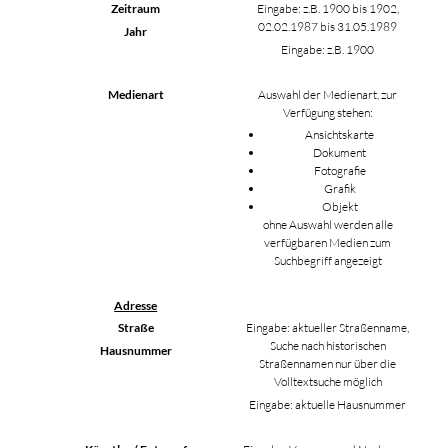
Zeitraum
Eingabe: z.B. 1900 bis 1902,
02.02.1987 bis 31.05.1989
Jahr
Eingabe: z.B. 1900
Medienart
Auswahl der Medienart, zur
Verfügung stehen:
Ansichtskarte
Dokument
Fotografie
Grafik
Objekt
ohne Auswahl werden alle
verfügbaren Medien zum
Suchbegriff angezeigt
Adresse
Straße
Eingabe: aktueller Straßenname,
Suche nach historischen
Hausnummer
Straßennamen nur über die
Volltextsuche möglich
Eingabe: aktuelle Hausnummer