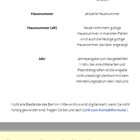
Hausnummer
aktuelle Hausnummer
Hausnummer (alt)
heute nicht mehr gültige
Hausnummer, in manchen Fällen
wird auch die heutige gültige
Hausnummer darüber angezeigt
Jahr
Jahresangabe zum dargestellten
Motiv, bei Ansichtskarten und
Reprofotografien ist die Angabe
nicht unbedingt identisch mit dem
Herstellungsdatum des Mediums
Nicht alle Bestände des Berlin-Mitte-Archivs sind digitalisiert, wenn Sie nicht
fündig geworden sind, fragen Sie bei uns nach (
Link zum Kontaktformular
).