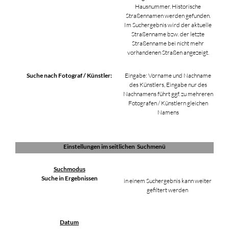
Hausnummer. Historische
Straßennamen werden gefunden.
Im Suchergebnis wird der aktuelle
Straßenname bzw. der letzte
Straßenname bei nicht mehr
vorhandenen Straßen angezeigt.
Suche nach Fotograf / Künstler:
Eingabe: Vorname und Nachname
des Künstlers, Eingabe nur des
Nachnamens führt ggf. zu mehreren
Fotografen / Künstlern gleichen
Namens
Einstellungen im seitlichen Suchmenü
Suchmodus
Suche in Ergebnissen
in einem Suchergebnis kann weiter
gefiltert werden
Datum