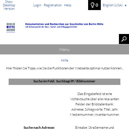
Show
0
Desktop
Login
Registration
Help
English (USA)
▼
Version
Menu
Hilfe
Hier finden Sie Tipps, wie Sie die Funktionen der Webseite optimal nutzen können...
Suche im Feld: Suchbegriff / Bildnummer
Das Eingabefeld ist eine
Volltextsuche über alle relavanten
Felder der Bilddatenbank:
Adresse, Schlagworte, Titel, Jahr,
Mediennummer, Inventarnummer.
Suche nach Adresse:
Eingabe: Straßenname und